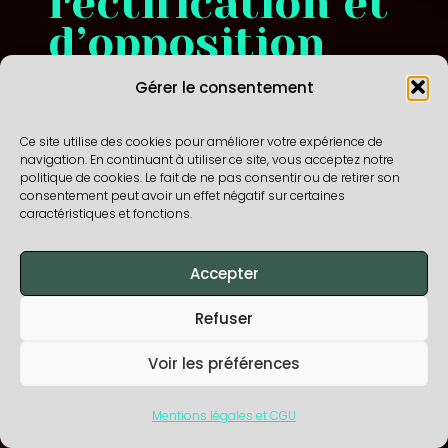
rectification et
d’opposition
Gérer le consentement
Conformément à la réglementation
Ce site utilise des cookies pour améliorer votre expérience de
européenne en vigueur, les Utilisateurs
navigation. En continuant à utiliser ce site, vous acceptez notre
de
https://turquoize-duet.fr
disposent
politique de cookies. Le fait de ne pas consentir ou de retirer son
consentement peut avoir un effet négatif sur certaines
des droits suivants :
caractéristiques et fonctions.
droit d’accès (article 15 RGPD) et de
Accepter
rectification (article 16 RGPD), de mise à
jour, de complétude des données des
Utilisateurs droit de verrouillage ou
Refuser
d’effacement des données des
Utilisateurs à caractère personnel (article
Voir les préférences
17 du RGPD), lorsqu’elles sont inexactes,
incomplètes, équivoques, périmées, ou
dont la collecte, l’utilisation, la
Mentions légales et CGU
communication ou la conservation est
interdite