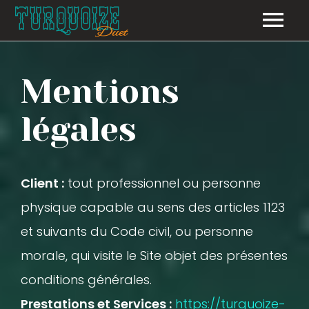
LE GROUPE
Mentions
NOS ÉVÈNEMENTS
légales
GALERIE
LE RÉPERTOIRE
Client :
tout professionnel ou personne
CONTACT
physique capable au sens des articles 1123
et suivants du Code civil, ou personne
morale, qui visite le Site objet des présentes
conditions générales.
Prestations et Services :
https://turquoize-