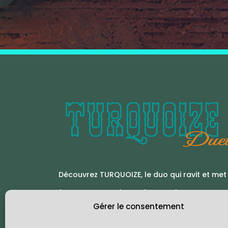
Découvrez TURQUOIZE, le duo qui ravit et met 
feu aux Dance-Floors de toute la France et
Gérer le consentement
laissez-vous emporter dans l’univers de la