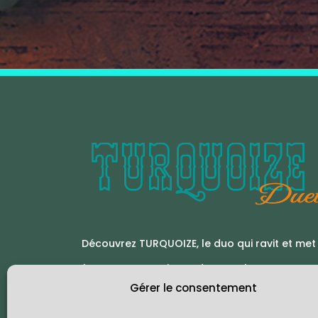
Découvrez TURQUOIZE, le duo qui ravit et met 
feu aux Dance-Floors de toute la France et
Gérer le consentement
laissez-vous emporter dans l’univers de la