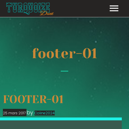
LE GROUPE
NOS ÉVÈNEMENTS
footer-01
GALERIE
LE RÉPERTOIRE
CONTACT
FOOTER-01
by
25 mars 2017
Coline2024